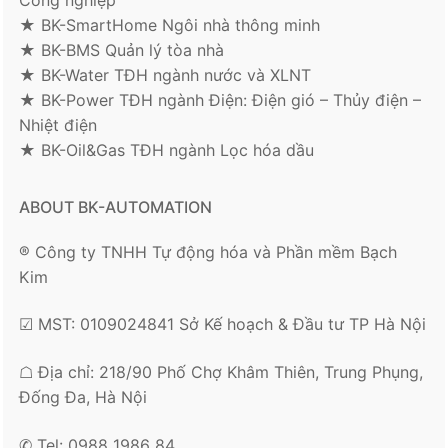
★ BK-SmartHome Ngôi nhà thông minh
★ BK-BMS Quản lý tòa nhà
★ BK-Water TĐH ngành nước và XLNT
★ BK-Power TĐH ngành Điện: Điện gió – Thủy điện –
Nhiệt điện
★ BK-Oil&Gas TĐH ngành Lọc hóa dầu
ABOUT BK-AUTOMATION
® Công ty TNHH Tự động hóa và Phần mềm Bạch
Kim
☑ MST: 0109024841 Sở Kế hoạch & Đầu tư TP Hà Nội
☖ Địa chỉ: 218/90 Phố Chợ Khâm Thiên, Trung Phụng,
Đống Đa, Hà Nội
✆ Tel: 0988 1986 84