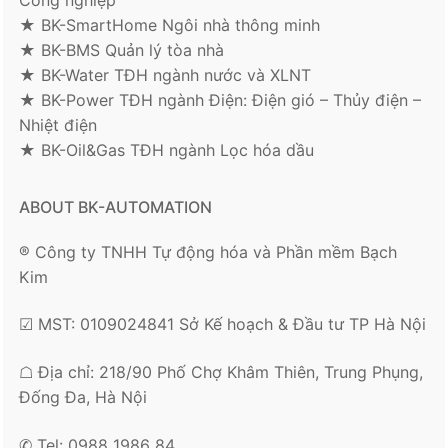
★ BK-SmartHome Ngôi nhà thông minh
★ BK-BMS Quản lý tòa nhà
★ BK-Water TĐH ngành nước và XLNT
★ BK-Power TĐH ngành Điện: Điện gió – Thủy điện –
Nhiệt điện
★ BK-Oil&Gas TĐH ngành Lọc hóa dầu
ABOUT BK-AUTOMATION
® Công ty TNHH Tự động hóa và Phần mềm Bạch
Kim
☑ MST: 0109024841 Sở Kế hoạch & Đầu tư TP Hà Nội
☖ Địa chỉ: 218/90 Phố Chợ Khâm Thiên, Trung Phụng,
Đống Đa, Hà Nội
✆ Tel: 0988 1986 84