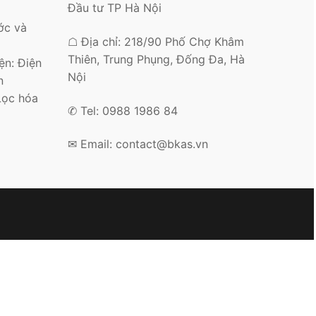
Đầu tư TP Hà Nội
ớc và
☖ Địa chỉ: 218/90 Phố Chợ Khâm
Thiên, Trung Phụng, Đống Đa, Hà
n: Điện
Nội
n
Lọc hóa
✆ Tel: 0988 1986 84
✉ Email: contact@bkas.vn