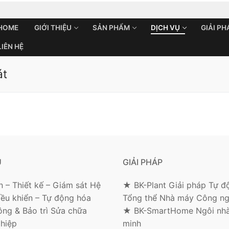
HOME
GIỚI THIỆU
SẢN PHẨM
DỊCH VỤ
GIẢI PH
LIÊN HỆ
át
Search for:
Ụ
GIẢI PHÁP
 – Thiết kế – Giám sát Hệ
★ BK-Plant Giải pháp Tự đ
iều khiển – Tự động hóa
Tổng thể Nhà máy Công ng
ông & Bảo trì Sửa chữa
★ BK-SmartHome Ngôi nhà
hiệp
minh