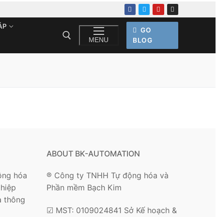
ÁP
GO
MENU
BLOG
ABOUT BK-AUTOMATION
ộng hóa
® Công ty TNHH Tự động hóa và
hiệp
Phần mềm Bạch Kim
 thông
☑ MST: 0109024841 Sở Kế hoạch &