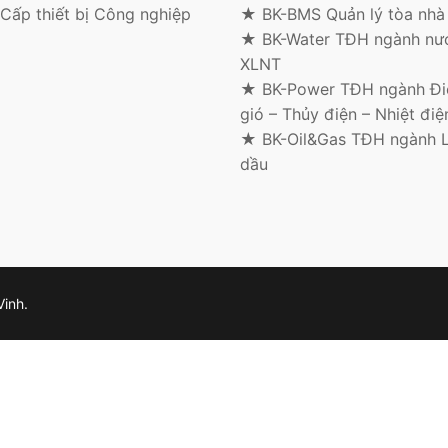
Cấp thiết bị Công nghiệp
★ BK-BMS Quản lý tòa nhà
★ BK-Water TĐH ngành nư
XLNT
★ BK-Power TĐH ngành Điệ
gió – Thủy điện – Nhiệt điệ
★ BK-Oil&Gas TĐH ngành 
dầu
Vinh.