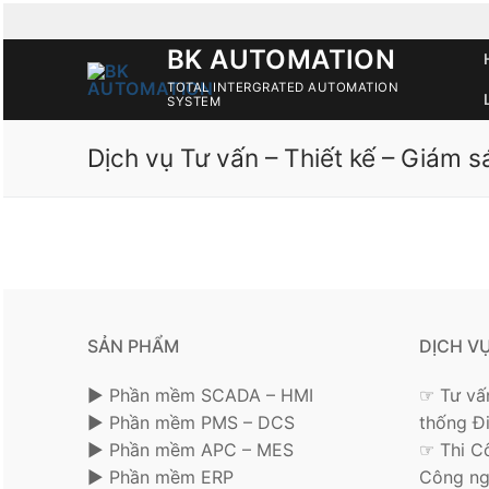
Skip
to
BK AUTOMATION
content
TOTAL INTERGRATED AUTOMATION
SYSTEM
Dịch vụ Tư vấn – Thiết kế – Giám s
SẢN PHẨM
DỊCH V
► Phần mềm SCADA – HMI
☞ Tư vấn
► Phần mềm PMS – DCS
thống Đ
► Phần mềm APC – MES
☞ Thi C
► Phần mềm ERP
Công ng