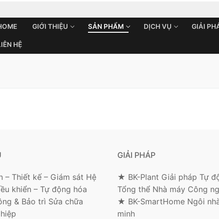
HOME
GIỚI THIỆU
SẢN PHẨM
DỊCH VỤ
GIẢI PH
LIÊN HỆ
Search for:
Ụ
GIẢI PHÁP
 – Thiết kế – Giám sát Hệ
★ BK-Plant Giải pháp Tự đ
iều khiển – Tự động hóa
Tổng thể Nhà máy Công ng
ông & Bảo trì Sửa chữa
★ BK-SmartHome Ngôi nhà
hiệp
minh