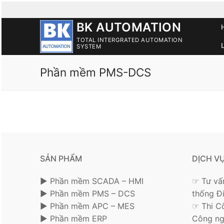
Skip
to
BK AUTOMATION
content
TOTAL INTERGRATED AUTOMATION
SYSTEM
Phần mềm PMS-DCS
SẢN PHẨM
DỊCH V
► Phần mềm SCADA – HMI
☞ Tư vấn
► Phần mềm PMS – DCS
thống Đ
► Phần mềm APC – MES
☞ Thi C
► Phần mềm ERP
Công ng