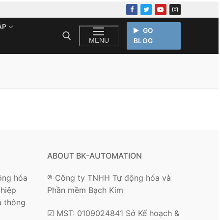
ÁP
GO
MENU
BLOG
ABOUT BK-AUTOMATION
ộng hóa
® Công ty TNHH Tự động hóa và
hiệp
Phần mềm Bạch Kim
 thông
☑ MST: 0109024841 Sở Kế hoạch &