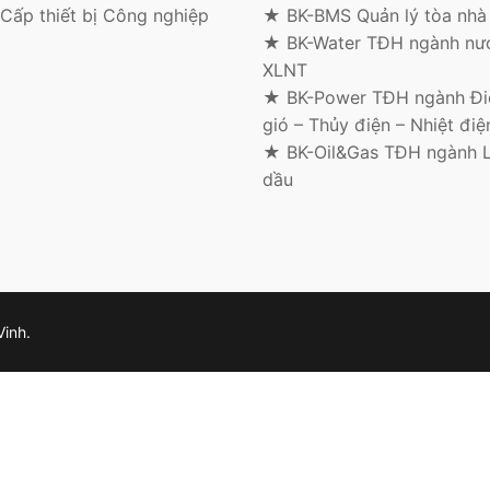
Cấp thiết bị Công nghiệp
★ BK-BMS Quản lý tòa nhà
★ BK-Water TĐH ngành nư
XLNT
★ BK-Power TĐH ngành Điệ
gió – Thủy điện – Nhiệt điệ
★ BK-Oil&Gas TĐH ngành 
dầu
Vinh.