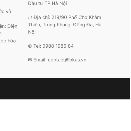
Đầu tư TP Hà Nội
ớc và
☖ Địa chỉ: 218/90 Phố Chợ Khâm
Thiên, Trung Phụng, Đống Đa, Hà
n: Điện
Nội
n
Lọc hóa
✆ Tel: 0988 1986 84
✉ Email: contact@bkas.vn