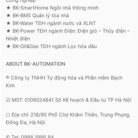
★ BK-SmartHome Ngôi nhà thông minh
★ BK-BMS Quản lý tòa nhà
★ BK-Water TĐH ngành nước và XLNT
★ BK-Power TĐH ngành Điện: Điện gió – Thủy điện –
Nhiệt điện
★ BK-Oil&Gas TĐH ngành Lọc hóa dầu
ABOUT BK-AUTOMATION
® Công ty TNHH Tự động hóa và Phần mềm Bạch
Kim
☑ MST: 0109024841 Sở Kế hoạch & Đầu tư TP Hà Nội
☖ Địa chỉ: 218/90 Phố Chợ Khâm Thiên, Trung Phụng,
Đống Đa, Hà Nội
✆ Tel: 0988 1986 84